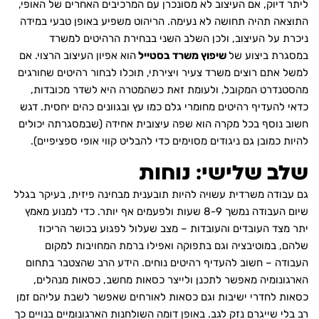
ליתר דיוק, אם העיצוב לא מסונכרן עם המרכיבים האחרים של האופי,
התוצאה תהיה תחושה לא נעימה. הריהוט משפיע באופן טבעי במידה
ניכרת על העיצוב, ולכן השלב השני בבחירת הרהיטים למשרד
במסגרת ביצוע של
שיפוץ משרד בסטייל
הוא אפיון העיצוב הרצוי. אם
למשל אתם רוצים משרד צעיר ויצירתי, תוכלו לבחור רהיטים שחורגים
מהסטנדרט המקובל, ולעומת זאת כשהמטרה היא לשדר מכובדות,
כדאי להעדיף רהיטים מחומרי גלם כמו עץ ובגוונים כהים יחסית. דגש
חשוב נוסף בכל מקרה הוא שפה עיצובית אחידה (שבמסגרתה יכולים
להיות כמובן גם ניגודים מסוימים כדי להבליט קווי אופי ספציפיים).
שלב שלישי: נוחות
גם עבודה משרדית עשויה להיות תובענית מבחינה פיזית, בעיקר בגלל
שיום העבודה נמשך 8-9 שעות ולפעמים אף יותר. כדי למנוע מאמץ
יתר מצד העובדים והעובדות – מצב שעלול לפגוע בכושר הריכוז
שלהם, במוטיבציה וגם בתפוקה ואפילו ברמת המחויבות למקום
העבודה – חשוב להעדיף רהיטים נוחים. הידע הרב שהצטבר בתחום
הארגונומיה מאפשר לתכנן ולייצר כסאות מחשב, כסאות מנהלים,
כסאות לחדרי ישיבות וגם כסאות לאורחים שאפשר לשבת עליהם זמן
רב בלי שייגרם נזק לגב. באופן דומה השולחנות הארגונומיים בנויים כך