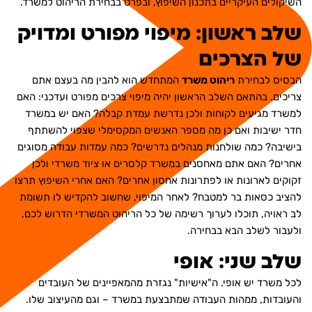
השיקולים העיקריים בתכנון השיפוץ, ובפרט בבחירת הריהוט למשרד.
שלב ראשון: מיפוי מפורט ומדויק
של הצרכים
הבסיס לבחירת
ריהוט משרד
המתחדש הוא להבין מה בעצם אתם
צריכים. בהתאם השלב הראשון יהיה מיפוי צרכים מפורט ועדכני: האם
למשרד מגיעים לקוחות ולכן נדרשת עמדת קבלה? האם יש במשרד
חדר ישיבות ואם כן מה מספר האנשים המקסימלי שצפוי להשתתף
בישיבה? כמה שולחנות מנהלים נדרשים? כמה עמדות עבודה מסוגים
אחרים? האם אתם מאחסנים במשרד קלסרים או ציוד משרדי ולכן
זקוקים לארונות או לפתרונות אחסון אחרים? האם אחרי השיפוץ תרצו
להציב כסאות בר למטבח? לאחר המיפוי, שחשוב להקדיש לו תשומת
לב ראויה, תוכלו לערוך רשימה של כל הריהוט המשרדי הדרוש לכם,
ולעבור לשלב הבא בבחירה.
שלב שני: אופי
לכל משרד יש אופי. ה"אישיות" נגזרת מהמאפיינים של העובדים
והעובדות, ממהות העבודה שמתבצעת במשרד – וגם מהעיצוב שלו.