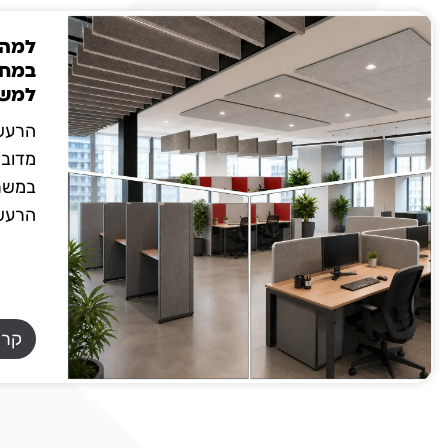
למה 
במחי
למש
הרעש 
מדובר
במשר
הרעש 
קרא