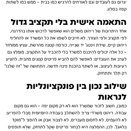
יגרום גם לעובדים וגם לאורחים להרגיש כמו בבית – ממש כמו לשתות
קפה בסלון.
התאמה אישית בלי תקציב גדול
אחד היתרונות של ריהוט משלים הוא שאפשר לרכוש אותו בהדרגה,
לפי תקציב ולפי הצורך. לא חייבים לשפץ את כל המשרד או להחליף
ריהוט קיים. שידת וינטג’ יד שנייה, כורסה קטנה מהרשת, עציץ ממוחזר
– כל אלה יכולים להיכנס למשרד בלי להכביד על התקציב. מומלץ גם
לערב את העובדים: לאפשר להם להביא פריטים קטנים מהבית, להציע
רעיונות לעיצוב, או לשתף בהכנת פינה חדשה. התחושה של "זה שלנו"
רק תלך ותתחזק.
שילוב נכון בין פונקציונליות
לנראות
כמובן, חשוב לזכור שמשרד הוא לא רק מקום יפה – הוא גם מקום
עבודה.
ריהוט משרדי
צריך להשתלב בעבודה היומיומית מבלי להפריע:
לא להעמיס, לא לחסום מעברים, לא לצבור אבק או להפוך ל"מוקד
בלאגן". לכן, ההמלצה היא לבחור פריטים שקל לתחזק, שלא תופסים