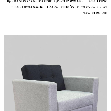
האווירה כולה. ריהוט משלים מעניק תחושת בית מבלי לפגוע בתפקוד,
ויש לו השפעה מיידית על החוויה של כל מי שנמצא במשרד. נסו –
תופתעו מהשינוי.