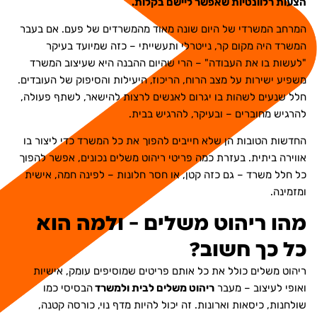
הצעות רלוונטיות שאפשר ליישם בקלות.
המרחב המשרדי של היום שונה מאוד מהמשרדים של פעם. אם בעבר
המשרד היה מקום קר, נייטרלי ותעשייתי – כזה שמיועד בעיקר
"לעשות בו את העבודה" – הרי שהיום ההבנה היא שעיצוב המשרד
משפיע ישירות על מצב הרוח, הריכוז, היעילות והסיפוק של העובדים.
חלל שנעים לשהות בו יגרום לאנשים לרצות להישאר, לשתף פעולה,
להרגיש מחוברים – ובעיקר, להרגיש בבית.
החדשות הטובות הן שלא חייבים להפוך את כל המשרד כדי ליצור בו
אווירה ביתית. בעזרת כמה פריטי ריהוט משלים נכונים, אפשר להפוך
כל חלל משרד – גם כזה קטן, או חסר חלונות – לפינה חמה, אישית
ומזמינה.
מהו ריהוט משלים – ולמה הוא
כל כך חשוב?
ריהוט משלים כולל את כל אותם פריטים שמוסיפים עומק, אישיות
ואופי לעיצוב – מעבר
ריהוט משלים לבית ולמשרד
הבסיסי כמו
שולחנות, כיסאות וארונות. זה יכול להיות מדף נוי, כורסה קטנה,