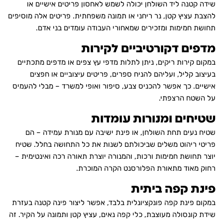
שידה קטנה ליד השולחן יכולה לשמש לאחסון פריטים אישיים או
להצבת עציץ קטן, נר ריחני או תמונה משפחתית. פריטים אלה מוסיפים
תחושת חמימות ומזכירים שמאחורי העבודה עומדים בני אדם.
מדפים דקורטיביים לקירות
במקום קירות ריקים, ניתן לתלות מדפי עץ צפים או מדפים מתכתיים
בעיצוב קליל, ועליהם להניח ספרים, פריטים עיצוביים או חפצים
אישיים. כך אפשר להכניס צבע, סיפור ואופי למשרד – מבלי להעמיס
על השטח הרצפתי.
שטיחים ומנורות עומדות
שטיח נעים תחת השולחן, או פינת ישיבה עם מנורת עמידה – הם
פריטי ריהוט משלים שביכולתם לשנות את כל התחושה בחלל. שטיח
יוצר תחושת חמימות ורכות, והמנורה יוצרת תאורה רכה ואינטימית –
רחוק מאוד מתאורת הפלורסנט הקרה המוכרת.
פינת קפה ביתית
במקום פינת קפה פונקציונלית בלבד, אפשר ליצור פינה קטנה בעזרת
שידת קונסולה מעוצבת, כלי קפה נאים, עציץ קטן ותמונה על הקיר. זה