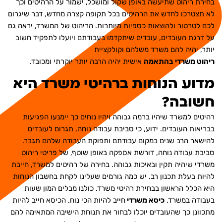
בחירת ריהוט שתיעשה באופן שקול ומושכל, ישמור על הרהיטים וכך
לא תצטרכו לחדש את הרהיטים בכל תקופה קצרה מחדש, דבר שיגרום
לכם לטרטור ולהוצאות כספיות מיותרות. הריהוט של המשרד, יראה גם
על דרגת העובדים, עובדים שיתקדמו בעבודתם ויועלו לתפקיד חשוב
יותר, יהיה להם משרד משלהם וקולקציית
ריהוט משרדי בהתאמה
אישית
יהיה הרבה יותר יוקרתי ומכובד.
מדוע הנוחות ברהיטי משרד היא
חשובה?
רהיטים למשרד שיהיו ברמה גבוהה ויהיו נוחים כך יימנעו הפגיעות
בבריאות העובדים. ידוע, כי סביבת עבודה נוחה, תגרום לעובדים
להישאר הרב שנים במקום עבודתם ותפוקת העבודה שלהם תגבר.
סביבת עבודה נוחה, דורשת אספקה באופן שוטף, של פריטי ריהוט
משרדי שיהיה תקין ובאיכות גבוהה. בחירה של רהיטים למשרד, חייבת
להיות בעלת תכנון רב. יש כמה גורמים שעלינו לקחת בחשבון הנוחות
היא הכלל הראשון בבחירת רהיטי משרד. כולנו מבלים המון שעות
בעבודה במשרד.
כיסא משרדי
חייב להיות הכי נוח. הכיסא חייב להיות
מתכוונן כך שהעובדים יוכלו לבחור את תנוחת הישיבה המתאימה להם