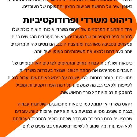
באופן ישיר על תחושת שביעות הרצון והתפוקה של העובדים.
ריהוט משרדי ופרודוקטיביות
אחד היתרונות המרכזיים של ריהוט משרדי איכותי הוא היכולת שלו
לתרום לפרודוקטיביות של העובדים. כאשר העובדים מרגישים בנוח
ונמצאים בסביבה מאורגנת ומעוצבת היטב, הם נוטים להיות מרוכזים
יותר בעבודתם ולבצע את משימותיהם באופן יעיל יותר.
כיסאות ושולחנות עבודה נוחים ומתאימים לצרכים הארגונומיים של
העובדים מפחיתים את המתח הגופני שנוצר בעבודות משרדיות
ממושכות. חוסר בנוחות, כגון ישיבה על כיסא לא מתאים, עלול לגרום
לעייפות ולכאבי גב, מה שמשפיע על רמת הפרודוקטיביות ומוביל
להפסקות רבות יותר לצורך התאוששות.
ריהוט משרדי ארגונומי, כמו
כיסאות מתכווננים
ושולחנות עבודה
בגבהים שונים, מסייע במניעת בעיות פיזיות ארוכות טווח. עובדים
שמרגישים בנוח בסביבת העבודה שלהם יכולים להתרכז בעבודתם
ללא הפרעות, מה שמוביל לשיפור משמעותי בביצועים שלהם.