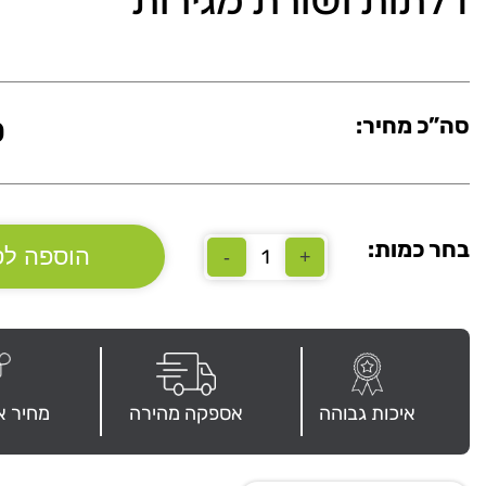
דלתות ושורת מגירות
סה”כ מחיר:
0
בחר כמות:
הוספה לס
-
+
כמות
של
ארון
במידה
120X40X65H
כולל
2
איכות גבוהה
אספקה מהירה
מחיר א
דלתות
ושורת
מגירות