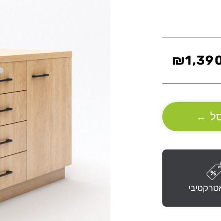
₪
1,39
ל
←
טרקטיבי