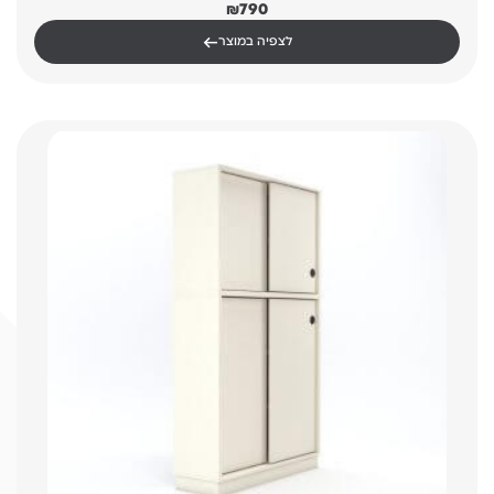
₪
790
←
לצפיה במוצר