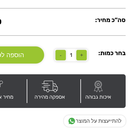
סה”כ מחיר:
0
בחר כמות:
הוספה לס
-
+
כמות
של
ארון
מתכת
דלת
גבוה
איכות גבוהה
אספקה מהירה
מחיר א
להתייעצות על המוצר