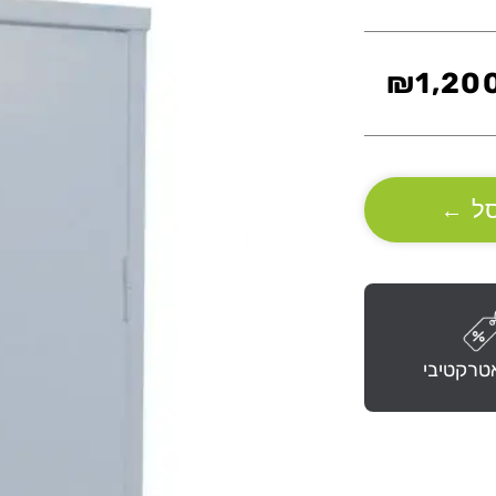
₪
1,20
ל
←
טרקטיבי