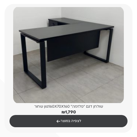
שולחן דגם "פלזמה" 160X70X160גוון שחור
₪
1,790
←
לצפיה במוצר