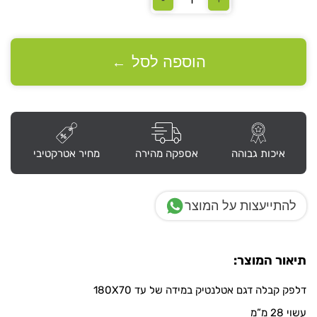
כמות
של
דלפק
קבלה
דגם
הוספה לסל
←
"אטלנטיק"
במידה
עד
180X70
כולל
רוכב
איכות גבוהה
אספקה מהירה
מחיר אטרקטיבי
להתייעצות על המוצר
תיאור המוצר:
דלפק קבלה דגם אטלנטיק במידה של עד 180X70
עשוי 28 מ”מ