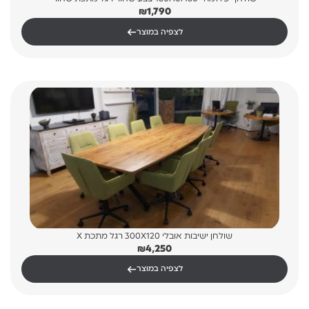
₪
1,790
←
לצפיה במוצר
שולחן ישיבות אובלי 300X120 רגל מתכת X
₪
4,250
←
לצפיה במוצר