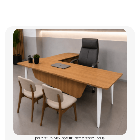
שולחן מנהלים דגם "ווגאס" 602 בשילוב לבן