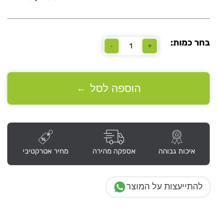
בחר כמות:
-
+
כמות
של
דלפק
קבלה
פינתי
הוספה לסל
←
כולל
2
רוכבים
גובה
115
ס"מ
דגם
איכות גבוהה
אספקה מהירה
מחיר אטרקטיבי
"סטטוס"
להתייעצות על המוצר