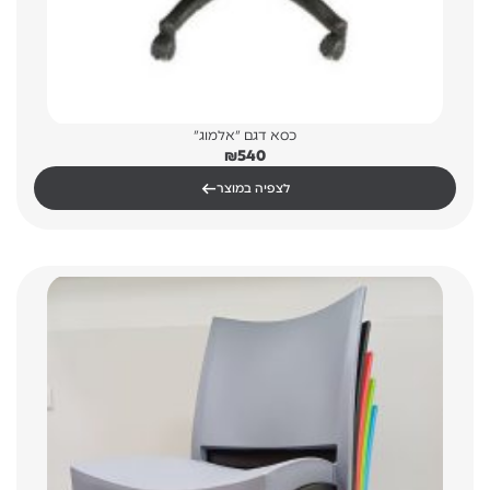
כסא דגם "אלמוג"
₪
540
←
לצפיה במוצר