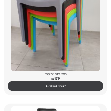
כסא דגם "מיקה"
₪
179
←
לצפיה במוצר