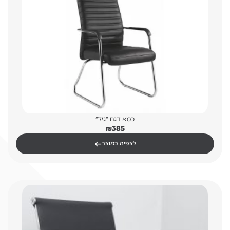
כסא דגם "גיל"
₪
385
←
לצפיה במוצר