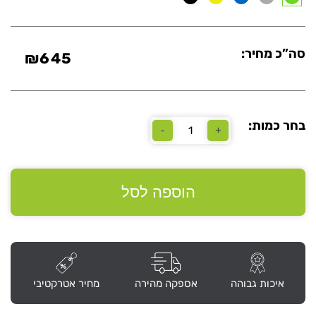
סה”כ מחיר:
₪
645
בחר כמות:
-
+
כמות
של
כסא
דגם
"נאפולי"
הוספה לסל
איכות גבוהה
אספקה מהירה
מחיר אטרקטיבי