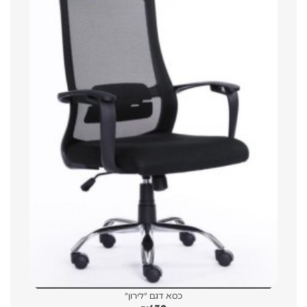
כסא דגם "לירון"