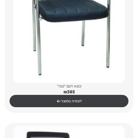
כסא דגם "נגה"
₪
385
←
לצפיה במוצר