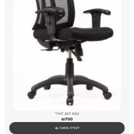
כסא דגם "נויה"
₪
700
←
לצפיה במוצר