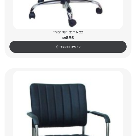
כסא דגם "שי גבוה"
₪
895
←
לצפיה במוצר