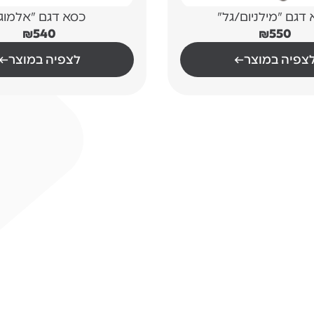
דגם "מילניום/גל"
כסא דגם "אלמוג
₪
540
₪
550
צפיה במוצר
←
לצפיה במוצר
←