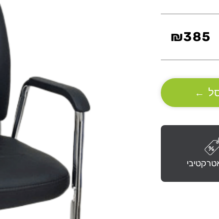
₪
385
ל
←
טרקטיבי