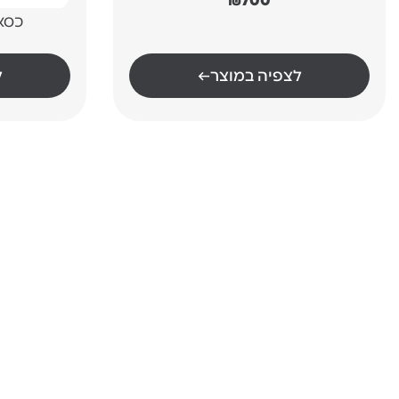
₪
700
כסא 
לצפיה במוצר
←
ל