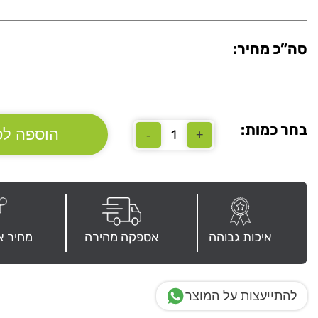
סה”כ מחיר:
בחר כמות:
הוספה לס
-
+
כמות
של
כסא
דגם
"תומר"
איכות גבוהה
אספקה מהירה
מחיר א
להתייעצות על המוצר