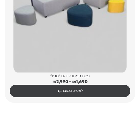
פינת המתנה דגם "מריו"
טווח
₪
2,990
–
₪
1,690
מחירים:
←
לצפיה במוצר
עד