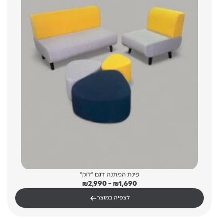
פינת המתנה דגם "לוק"
טווח
₪
2,990
–
₪
1,690
מחירים:
←
לצפיה במוצר
עד