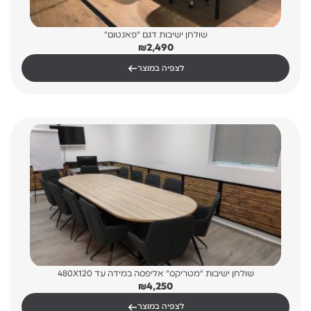
שולחן ישיבות דגם "פאנטום"
₪
2,490
←
לצפיה במוצר
שולחן ישיבות "מטריקס" אליפסה במידה עד 480X120
₪
4,250
←
לצפיה במוצר