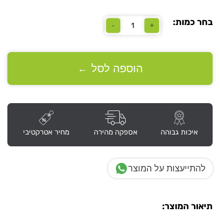
בחר כמות:
-
+
כמות
של
שולחן
דגם
“לוטוס”
הוספה לסל
←
במידה
160X70X160X50
אגוז
שחור
איכות גבוהה
אספקה מהירה
מחיר אטרקטיבי
להתייעצות על המוצר
תיאור המוצר: