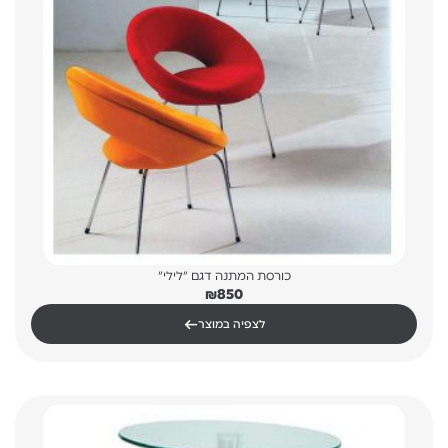
כורסת המתנה דגם "לילי"
₪
850
←
לצפיה במוצר