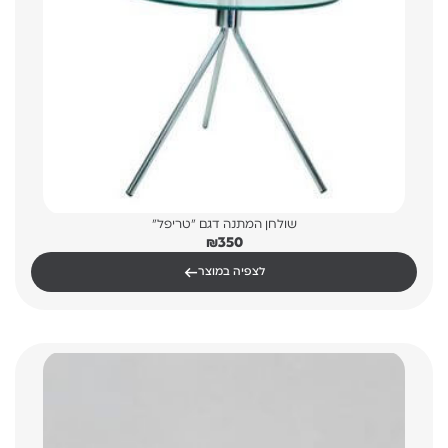
שולחן המתנה דגם "טריפל"
₪
350
←
לצפיה במוצר