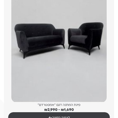
פינת המתנה דגם "אמסטרדם"
טווח
₪
2,990
–
₪
1,690
מחירים:
←
לצפיה במוצר