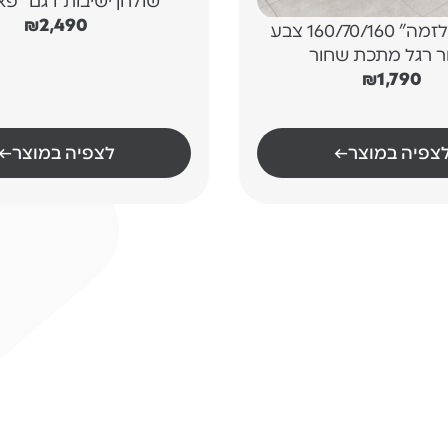
שולחן ישיבות דגם "פא
₪
2,490
שולחן “פלזמה” 160/70/160 צבע
ר רגל מתכת שחור
₪
1,790
צפיה במוצר
←
לצפיה במוצר
←