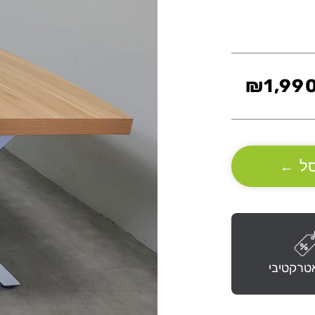
₪
1,99
ל
←
טרקטיבי