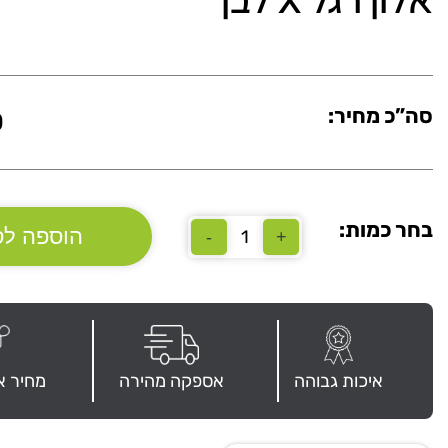
אלון רגל X לבן
סה”כ מחיר:
0
בחר כמות:
הוספה לס
-
+
כמות
של
שולחן
ישיבות
אובלי
240X120
בצבע
איכות גבוהה
אספקה מהירה
מחיר א
אלון
רגל
X