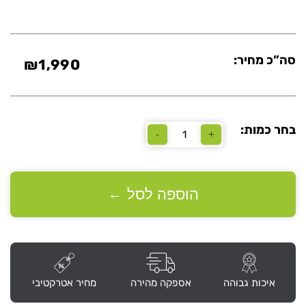
סה”כ מחיר:
₪
1,990
בחר כמות:
-
+
כמות
של
שולחן
ישיבות
אובלי
הוספה לסל
←
240X120
בצבע
אלון
רגל
X
שחור
איכות גבוהה
אספקה מהירה
מחיר אטרקטיבי