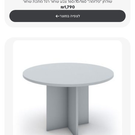
שולחן “פלזמה” 160/70/160 צבע שחור רגל מתכת שחור
₪
1,790
←
לצפיה במוצר