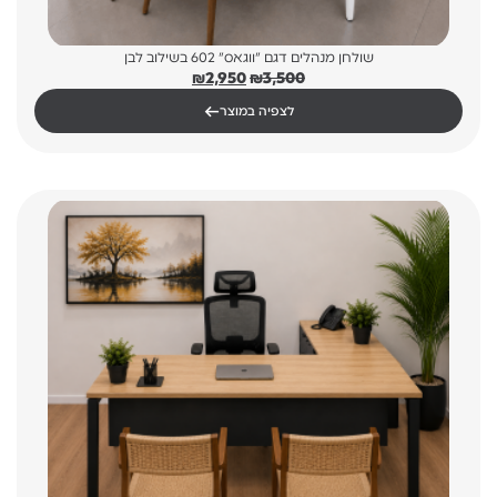
שולחן מנהלים דגם "ווגאס" 602 בשילוב לבן
המחיר
המחיר
₪
2,950
₪
3,500
המקורי
הנוכחי
←
לצפיה במוצר
היה:
הוא:
₪2,950.
₪3,500.