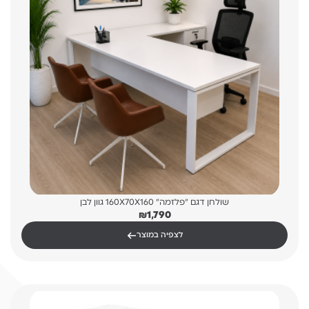
שולחן דגם "פלזמה" 160X70X160 גוון לבן
₪
1,790
←
לצפיה במוצר