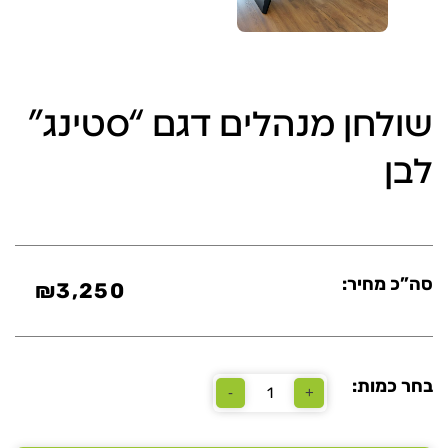
שולחן מנהלים דגם “סטינג”
לבן
סה”כ מחיר:
₪
3,250
בחר כמות:
-
+
כמות
של
שולחן