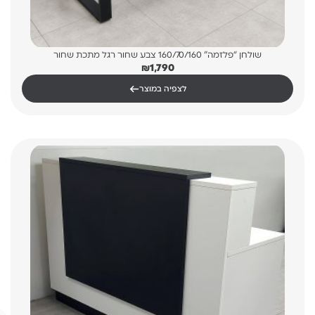
שולחן “פלזמה” 160/70/160 צבע שחור רגל מתכת שחור
₪
1,790
←
לצפיה במוצר