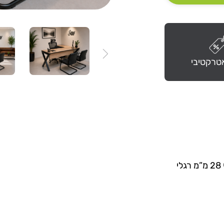
טרקטיבי
שולחן מחשב, כתיבה ועבודה במידה 160X70 פלטה צפה בעובי 28 מ”מ רגלי