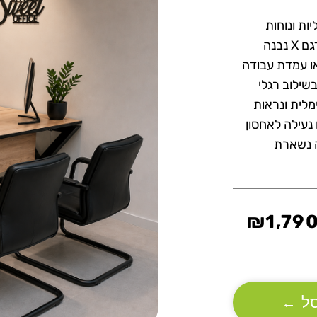
ציונליות ונוחות
מחפשים שולחן עבודה שישדר מקצועיות, סדר ועיצוב מודרני? דגם X נבנה
ו עמדת עבודה
טה צפה עבה במיוחד בעובי 28 מ״מ, בשילוב רגלי
מלית ונראות
נעילה לאחסון
ה נשארת
₪
1,79
ל
←