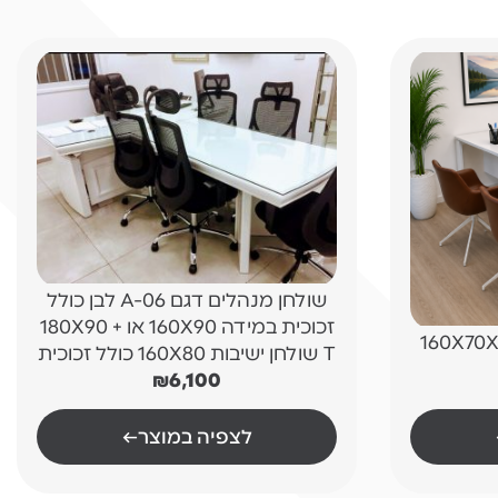
שולחן מנהלים דגם A-06 לבן כולל
זכוכית במידה 160X90 או 180X90 +
 "פלזמה" 160X70X160
T שולחן ישיבות 160X80 כולל זכוכית
₪
6,100
לצפיה במוצר
←