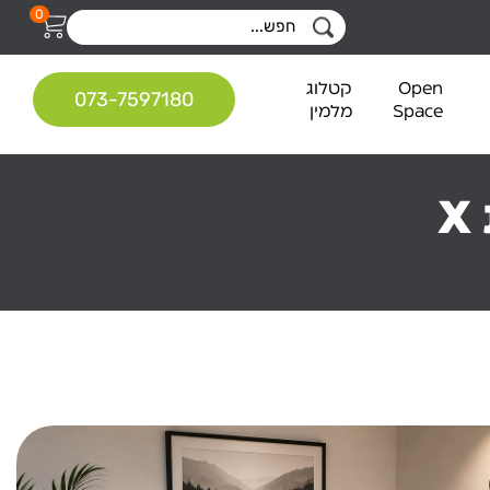
0
Open
קטלוג
073-7597180
Space
מלמין