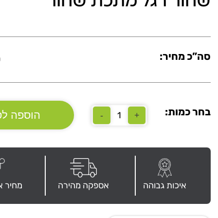
שחור רגל מתכת שחור
סה”כ מחיר:
0
בחר כמות:
הוספה לס
-
+
כמות
של
שולחן
“פלזמה”
160/70/160
צבע
שחור
איכות גבוהה
אספקה מהירה
מחיר א
רגל
מתכת
שחור