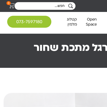
0
Open
קטלוג
073-7597180
Space
מלמין