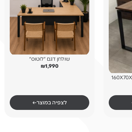
שולחן דגם "לוטוס"
₪
1,990
 "פלזמה" 160X70X160
לצפיה במוצר
←