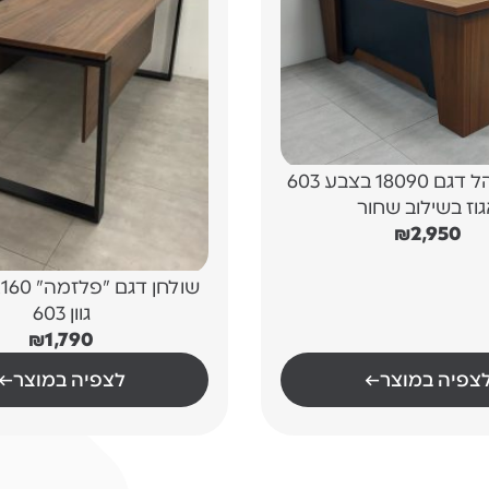
שולחן מנהל דגם 18090 בצבע 603
וז בשילוב שחור
₪
2,950
שולחן דגם
גוון 603
₪
1,790
צפיה במוצר
←
לצפיה במוצר
←