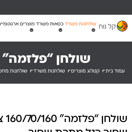
Ski
t
conten
שולחנות משרד
כסאות משרד
מוצרים ארגונומיי
שולחן “פלזמה” 160/70/160 צבע שחור רגל מתכת שחור
עמוד בית
קטלוג מוצרים
שולחנות משרד
שולחנות מחש
שולחן “פ