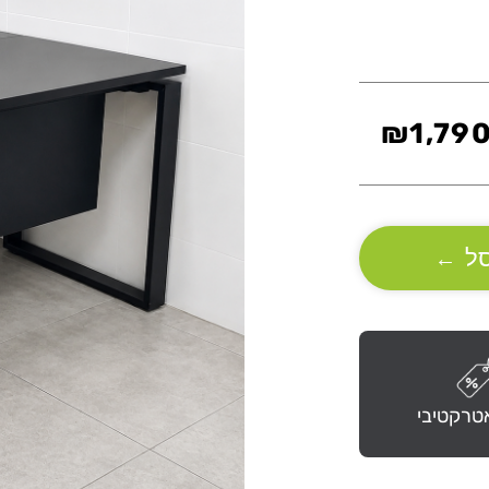
₪
1,79
ל
←
טרקטיבי