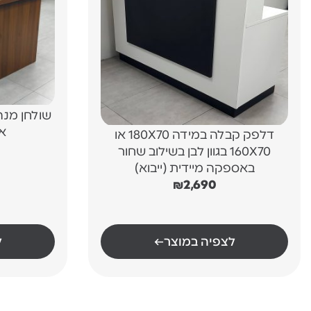
אג
דלפק קבלה במידה 180X70 או
160X70 בגוון לבן בשילוב שחור
באספקה מיידית (ייבוא)
₪
2,690
לצפיה במוצר
←
ל