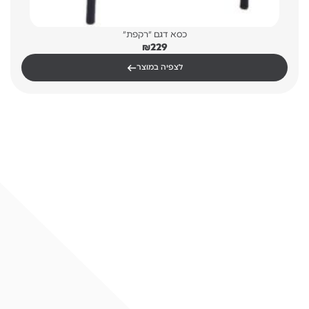
כסא דגם "רקפת"
₪
229
←
לצפיה במוצר