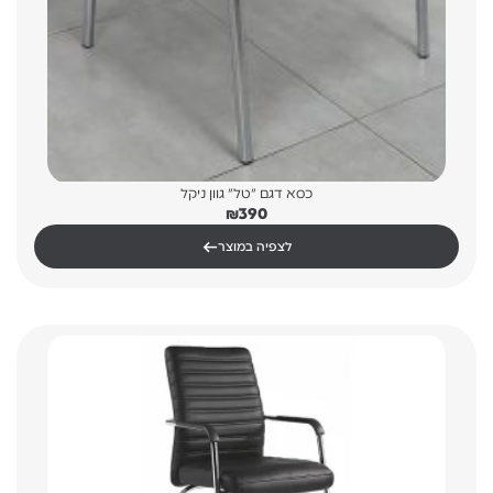
כסא דגם "טל" גוון ניקל
₪
390
←
לצפיה במוצר