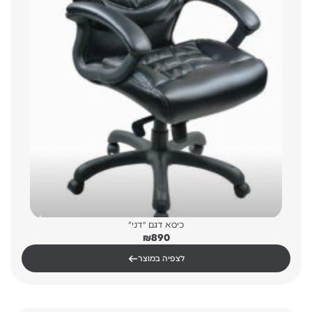
כיסא דגם "דני"
₪
890
←
לצפיה במוצר