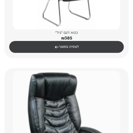
כסא דגם "גיל"
₪
385
←
לצפיה במוצר