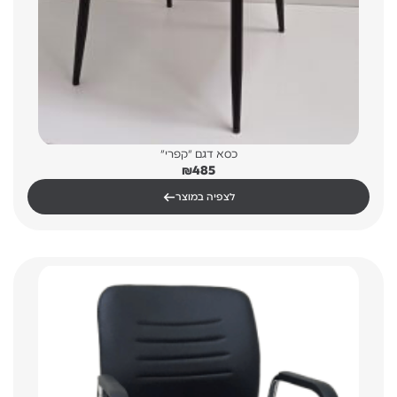
כסא דגם "קפרי"
₪
485
←
לצפיה במוצר