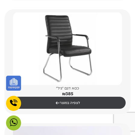
כסא דגם "גיל"
₪
385
←
לצפיה במוצר