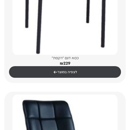
כסא דגם "רקפת"
₪
229
←
לצפיה במוצר