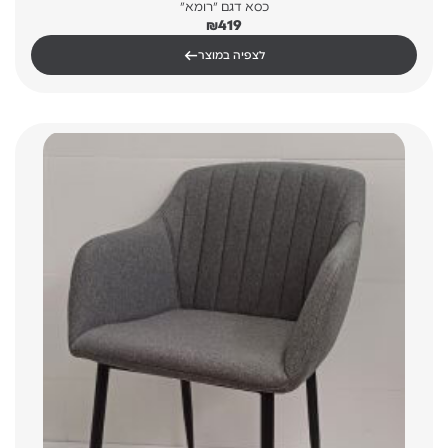
כסא דגם "רומא"
₪
419
←
לצפיה במוצר