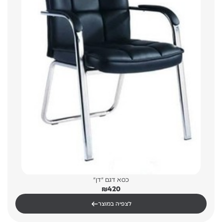
כסא דגם "דן"
₪
420
←
לצפיה במוצר