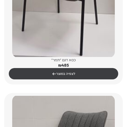
כסא דגם "תמר"
₪
485
←
לצפיה במוצר