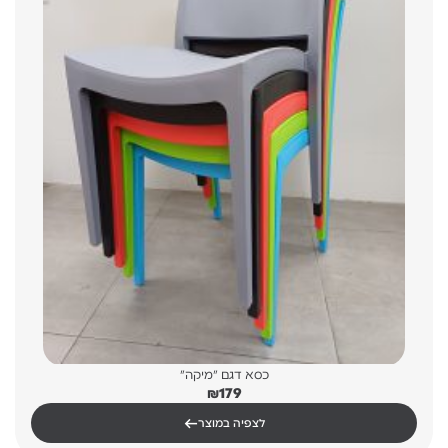
כסא דגם "מיקה"
₪
179
←
לצפיה במוצר