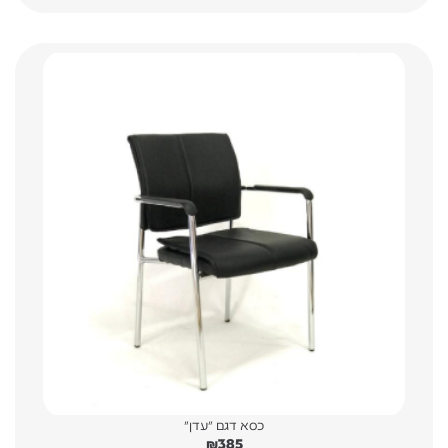
כסא דגם "עדן"
₪
385