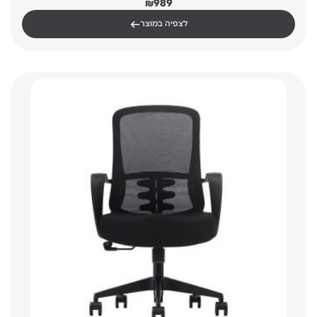
₪
989
←
לצפיה במוצר