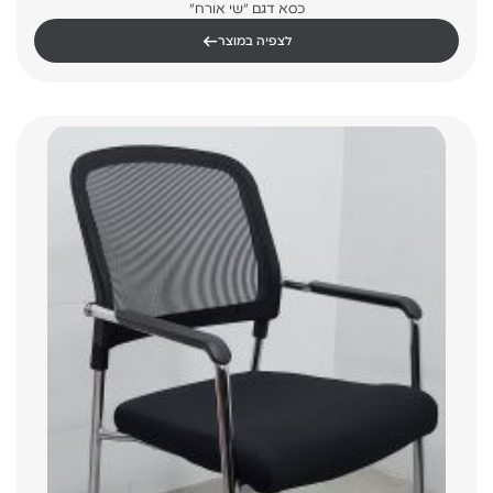
כסא דגם "שי אורח"
←
לצפיה במוצר