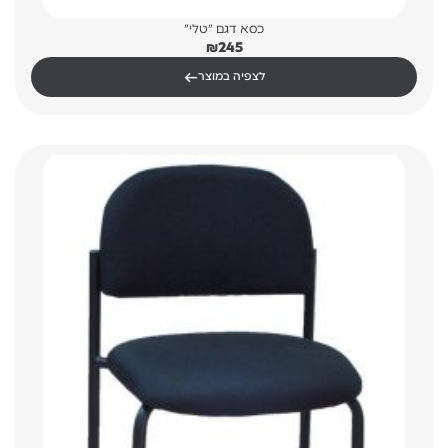
כסא דגם "טלי"
₪
245
←
לצפיה במוצר