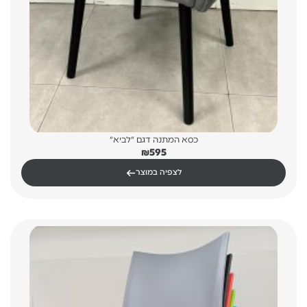
כסא המתנה דגם "לביא"
₪
595
←
לצפיה במוצר