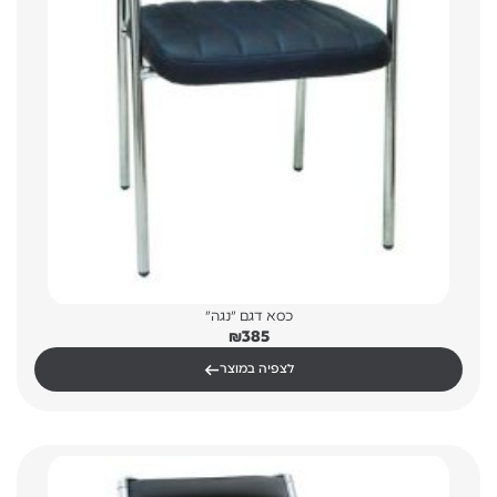
כסא דגם "נגה"
₪
385
←
לצפיה במוצר