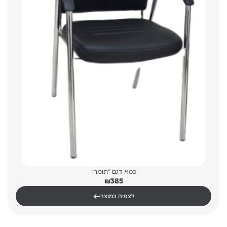
כסא דגם "תומר"
₪
385
←
לצפיה במוצר