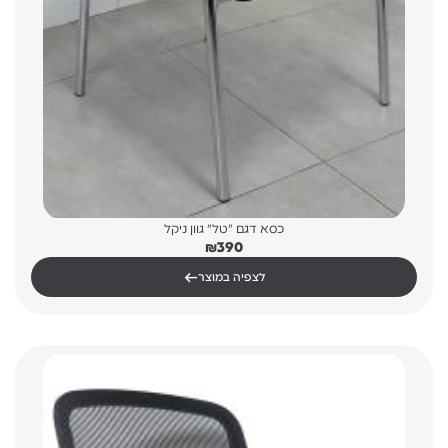
כסא דגם "טל" גוון ניקל
₪
390
←
לצפיה במוצר