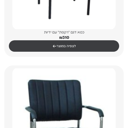
כסא דגם "רקפת" עם ידיות
₪
310
←
לצפיה במוצר