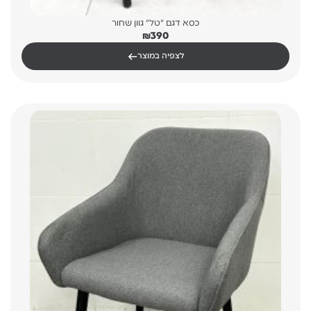
כסא דגם "טל" גוון שחור
₪
390
←
לצפיה במוצר